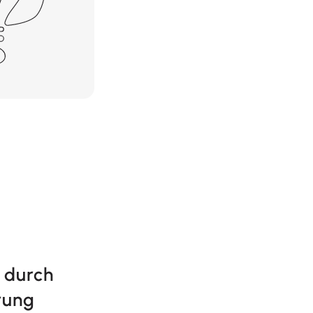
 durch
erung