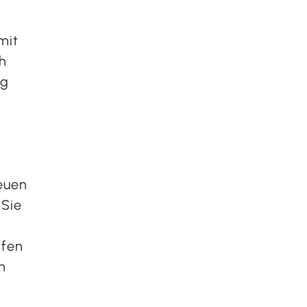
mit
h
ng
euen
 Sie
ffen
n