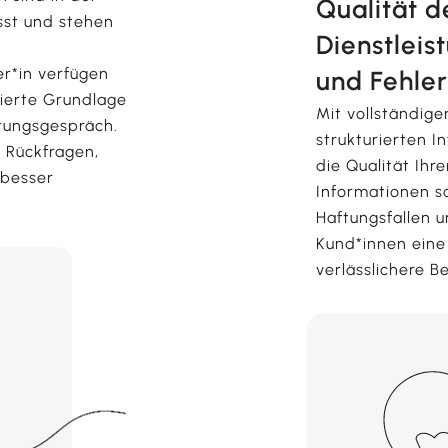
Qualität d
sst und stehen
Dienstleis
er*in verfügen
und Fehle
dierte Grundlage
Mit vollständige
atungsgespräch.
strukturierten I
 Rückfragen,
die Qualität Ihr
 besser
Informationen s
.
Haftungsfallen u
Kund*innen eine
verlässlichere B