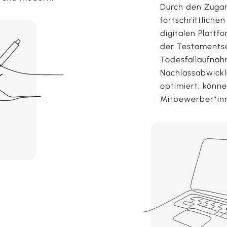
Durch den Zugan
fortschrittliche
digitalen Plattf
der Testamentse
Todesfallaufnah
Nachlassabwickl
optimiert, könne
Mitbewerber*in