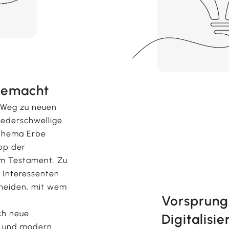
 gemacht
n Weg zu neuen
niederschwellige
Thema Erbe
App der
m Testament. Zu
e Interessenten
cheiden, mit wem
Vorsprung
ch neue
Digitalisi
l und modern.